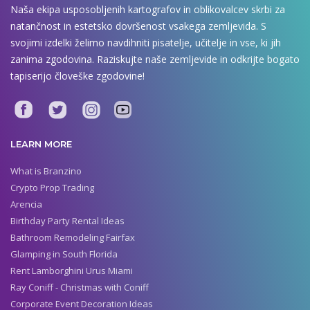
Naša ekipa usposobljenih kartografov in oblikovalcev skrbi za
natančnost in estetsko dovršenost vsakega zemljevida. S
svojimi izdelki želimo navdihniti pisatelje, učitelje in vse, ki jih
zanima zgodovina. Raziskujte naše zemljevide in odkrijte bogato
tapiserijo človeške zgodovine!
LEARN MORE
What is Branzino
Crypto Prop Trading
Arencia
Birthday Party Rental Ideas
Bathroom Remodeling Fairfax
Glamping in South Florida
Rent Lamborghini Urus Miami
Ray Coniff - Christmas with Coniff
Corporate Event Decoration Ideas