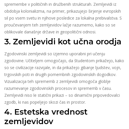
spremembe v političnih in družbenih strukturah. Zemljevidi iz
obdobja kolonializma, na primer, prikazujejo širjenje evropskih
sil po vsem svetu in njihove posledice za lokalna prebivalstva. S
proučevanjem teh zemljevidov lažje razumemo, kako so se
oblikovale današnje države in geopolitični odnosi.
3. Zemljevidi kot učna orodja
Zgodovinski zemljevidi so izjemno uporabni pri učenju
zgodovine. Učiteljem omogočajo, da študentom prikažejo, kako
so se civilizacije razvijale, in da prikažejo gibanje ljudstev, vojn,
trgovskih poti in drugih pomembnih zgodovinskih dogodkov.
Vizualizacija teh sprememb z zemljevidi omogoča globlje
razumevanje zgodovinskih procesov in sprememb v času.
Zemljevidi niso le statični prikazi – so dinamični pripovedovalci
zgodb, ki nas popeljejo skozi čas in prostor.
4. Estetska vrednost
zemljevidov