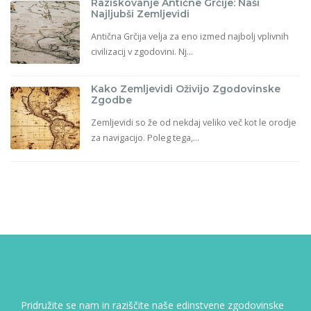
Raziskovanje Antične Grčije: Naši
Najljubši Zemljevidi
Antična Grčija velja za eno izmed najbolj vplivnih
civilizacij v zgodovini. Nj...
Kako Zemljevidi Oživijo Zgodovinske
Zgodbe
Zemljevidi so že od nekdaj veliko več kot le orodje
za navigacijo. Poleg tega,...
Pridružite se nam in raziščite naše edinstvene zgodovinske