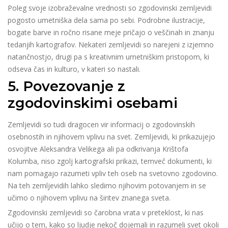
Poleg svoje izobraževalne vrednosti so zgodovinski zemljevidi
pogosto umetniška dela sama po sebi. Podrobne ilustracije,
bogate barve in ročno risane meje pričajo o veščinah in znanju
tedanjih kartografov. Nekateri zemljevidi so narejeni z izjemno
natančnostjo, drugi pa s kreativnim umetniškim pristopom, ki
odseva čas in kulturo, v kateri so nastali.
5. Povezovanje z
zgodovinskimi osebami
Zemljevidi so tudi dragocen vir informacij o zgodovinskih
osebnostih in njihovem vplivu na svet. Zemljevidi, ki prikazujejo
osvojitve Aleksandra Velikega ali pa odkrivanja Krištofa
Kolumba, niso zgolj kartografski prikazi, temveč dokumenti, ki
nam pomagajo razumeti vpliv teh oseb na svetovno zgodovino.
Na teh zemljevidih lahko sledimo njihovim potovanjem in se
učimo o njihovem vplivu na širitev znanega sveta.
Zgodovinski zemljevidi so čarobna vrata v preteklost, ki nas
učijo o tem, kako so ljudje nekoč dojemali in razumeli svet okoli